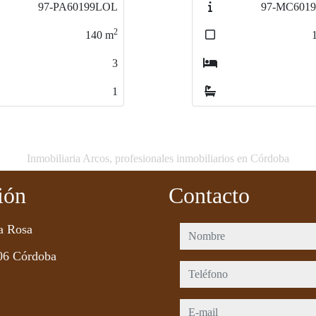
97-MC60199LOL
85-PA6094
2
140
m
3
1
Inmobiliaria Arcos, profesionales inmobiliarios en Córdoba
ión
Contacto
a Rosa
nombre
06 Córdoba
teléfono
e-mail