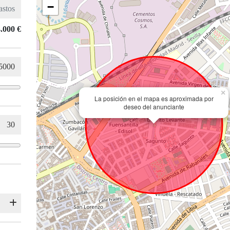
−
.000 €
×
La posición en el mapa es aproximada por
deseo del anunciante