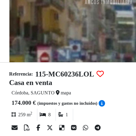
115-MC60236LOL
Referencia:
Casa en venta
Córdoba, SAGUNTO
mapa
174.000 €
(impuestos y gastos no incluídos)
2
259 m
8
1