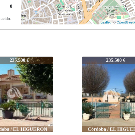
0
ducido.
Leaflet
| ©
OpenStreet
MC60236LOL
115-MC60236LOL
235.500 €
230.000 €
doba / EL HIGUERON
Córdoba / EL HIGU