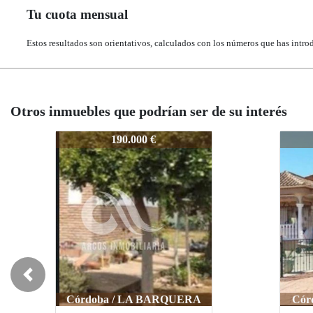
Tu cuota mensual
Estos resultados son orientativos, calculados con los números que has intro
Otros inmuebles que podrían ser de su interés
115-MC60236LOL
115-
235.500 €
Previous
Córdoba / EL HIGUERON
Cór