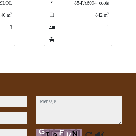
_copia
398-PA325S
2
2
842
m
1000
m
1
5
1
2
mensaje
Captcha