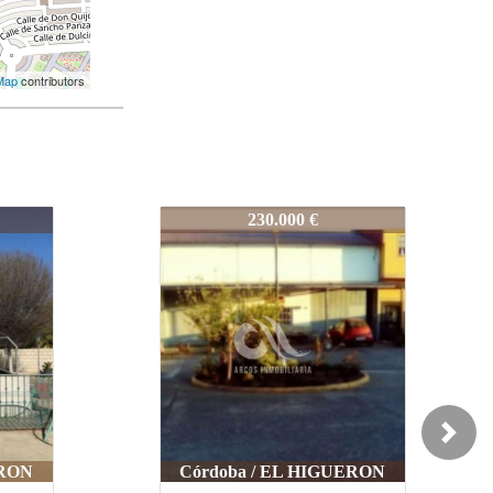
Map
contributors
115-MC60236LOL
200.000 €
Next
ERON
Córdoba / EL HIGUERON