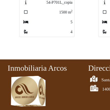
97-PA60199LOL
2
140
m
3
1
Inmobiliaria Arcos
Direcc
Sant
140