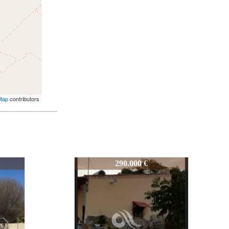
Map
contributors
754-CA642L
230.000 €