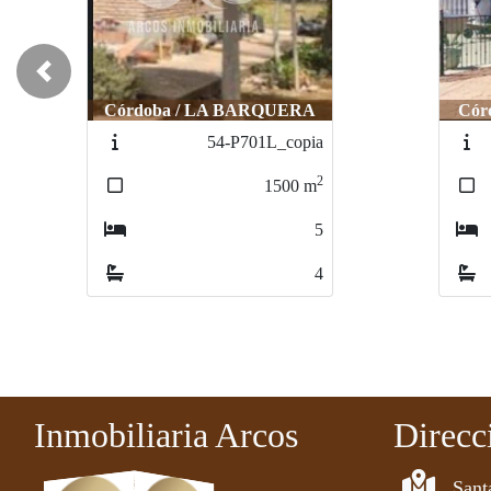
Previous
Córdoba / EL HIGUERON
Cór
97-PA60199LOL
2
140
m
3
1
Inmobiliaria Arcos
Direcc
Sant