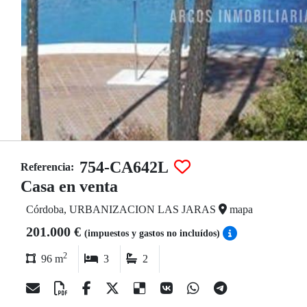
754-CA642L
Referencia:
Casa en venta
Córdoba, URBANIZACION LAS JARAS
mapa
201.000 €
(impuestos y gastos no incluídos)
2
96 m
3
2