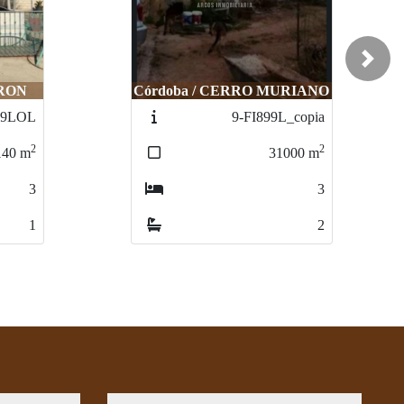
Next
RIANO
Córdoba / EL HIGUERON
_copia
85-PA6094_copia
2
2
000
m
842
m
3
1
2
1