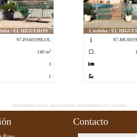
doba / EL HIGUERON
Córdoba / CERRO MU
97-MC60199LOL
9-FI899L
2
140
m
31
3
1
Inmobiliaria Arcos, profesionales inmobiliarios en Córdoba
ión
Contacto
a Rosa