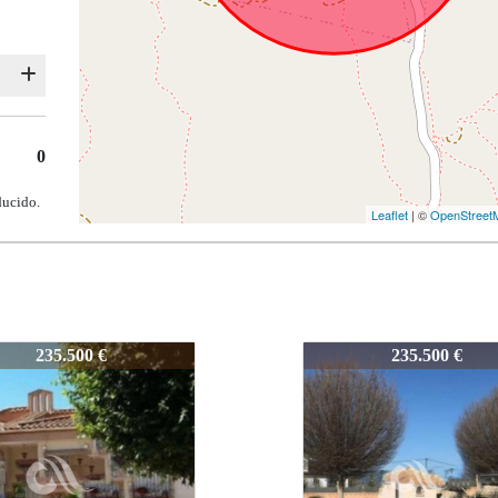
0
ducido.
Leaflet
| ©
OpenStreet
CA642L
754-CA642L
235.500 €
290.000 €