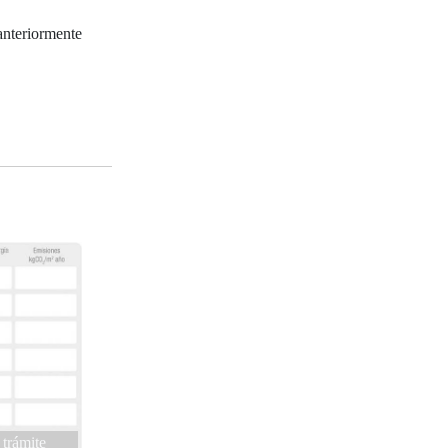
nteriormente
 trámite