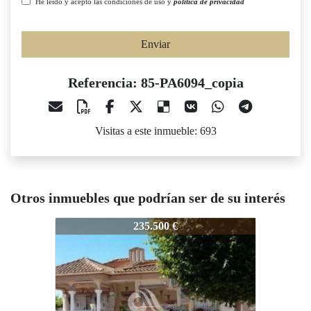
He leído y acepto las condiciones de uso y
política de privacidad
Enviar
Referencia: 85-PA6094_copia
Visitas a este inmueble: 693
Otros inmuebles que podrían ser de su interés
85-PA6094_copia
85-PA6094_copia
85
235.500 €
235.500 €