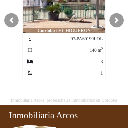
Previous
Next
Córdoba / EL HIGUERON
Córdoba / EL HIGUERON
97-PA60199LOL
97-MC60199LOL
2
2
140
m
140
m
3
3
1
1
Inmobiliaria Arcos, profesionales inmobiliarios en Córdoba
Inmobiliaria Arcos