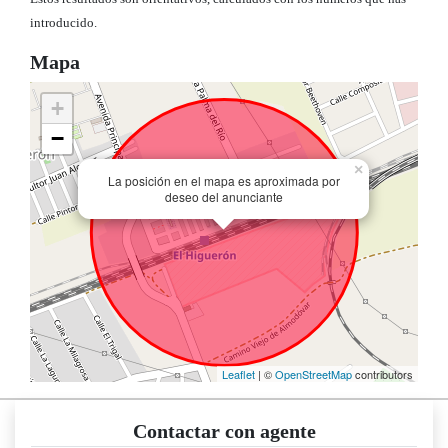
introducido.
Mapa
+
−
×
La posición en el mapa es aproximada por
deseo del anunciante
Leaflet
| ©
OpenStreetMap
contributors
Contactar con agente