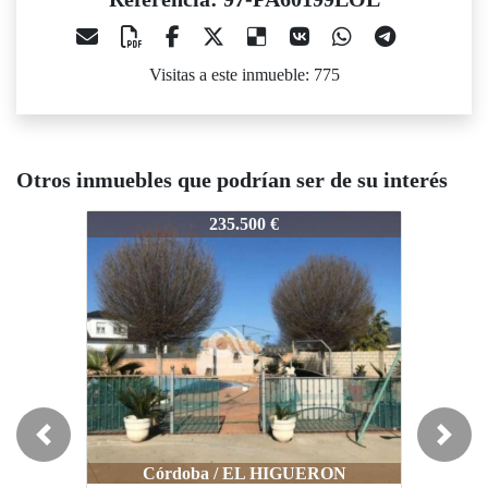
Visitas a este inmueble: 775
Otros inmuebles que podrían ser de su interés
7-PA60199LOL
97-PA60199LOL
97-PA60
235.500 €
230.000 €
Previous
Next
Córdoba / EL HIGUERON
Córdoba / EL HIGUERON
Có