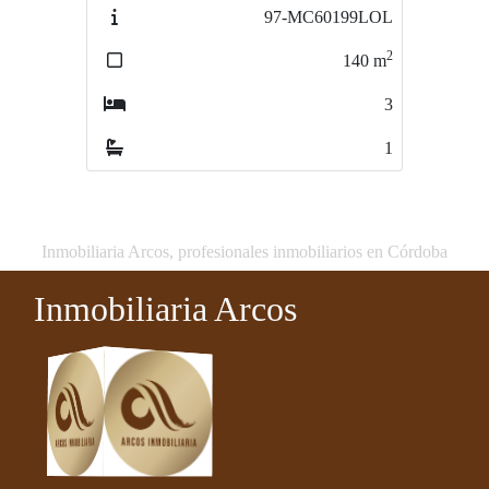
97-MC60199LOL
85-PA6094_copia
2
2
140
m
842
m
3
1
1
1
Inmobiliaria Arcos, profesionales inmobiliarios en Córdoba
Inmobiliaria Arcos