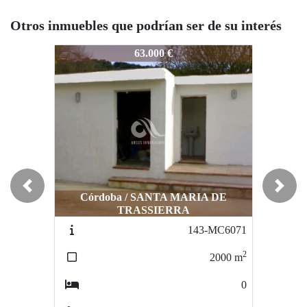
Otros inmuebles que podrían ser de su interés
109-MC60210LOL
109-MC60210LOL
109
63.000 €
54.000 €
Previous
Next
Córdoba / SANTA MARIA DE
TRASSIERRA
Córdoba / EL HIGUERON
143-MC6071
77-MC6045
2
2
2000
m
1255
m
0
0