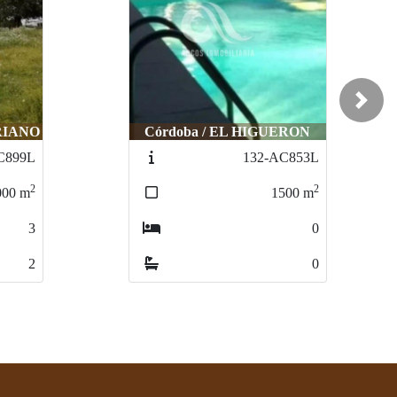
Next
ERON
Córdoba / EL HIGUERON
C853L
85-MC6094
2
2
500
m
842
m
0
0
0
0