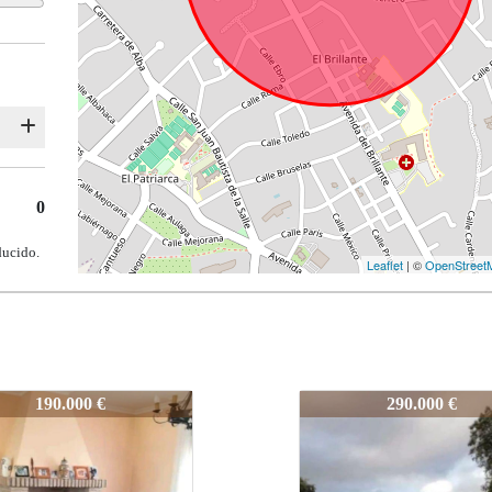
0
ducido.
Leaflet
| ©
OpenStreet
3
62023
290.000 €
286.500 €