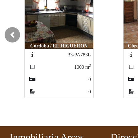
Previous
Córdoba / LA BARQUERA
Córd
54-PA701L
2
1500
m
0
0
Inmobiliaria Arcos
Direcc