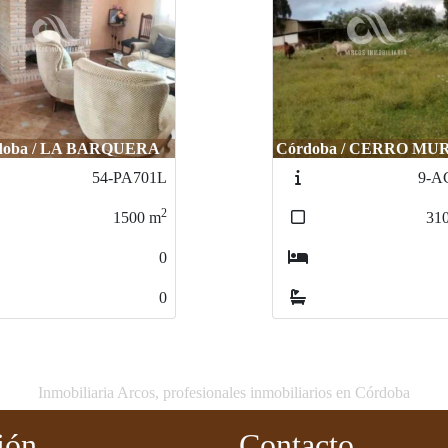
oba / CERRO MURIANO
Córdoba / EL HIGU
9-AC899L
132-A
2
31000
m
1
3
2
Inmobiliaria Arcos, profesionales inmobiliarios en Córdoba
ión
Contacto