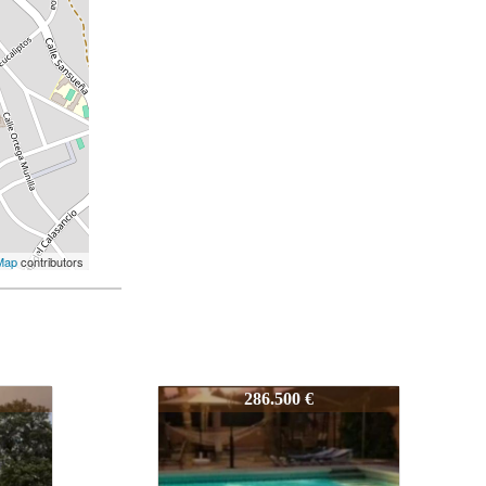
Map
contributors
62023
230.000 €