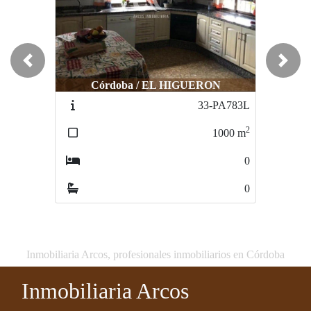
Previous
Next
Córdoba / EL HIGUERON
Córdoba / LA BARQUERA
33-PA783L
54-PA701L
2
2
1000
m
1500
m
0
0
0
0
Inmobiliaria Arcos, profesionales inmobiliarios en Córdoba
Inmobiliaria Arcos