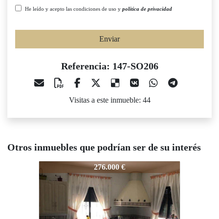
He leído y acepto las condiciones de uso y
política de privacidad
Enviar
Referencia: 147-SO206
Visitas a este inmueble: 44
Otros inmuebles que podrían ser de su interés
147-SO206
147-SO206
147
276.000 €
190.000 €