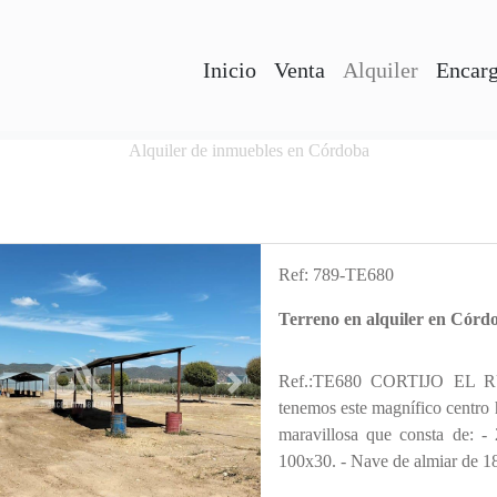
Inicio
Venta
Alquiler
Encarg
Alquiler de inmuebles en Córdoba
Ref: 789-TE680
Terreno en alquiler en Có
Ref.:TE680 CORTIJO EL RU
s
Next
tenemos este magnífico centro
maravillosa que consta de: - 
100x30. - Nave de almiar de 18