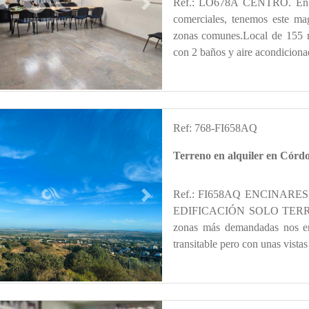
Ref.: LO678A CENTRO. En pl
s
Next
comerciales, tenemos este ma
zonas comunes.Local de 155 m2
con 2 baños y aire acondiciona
Ref: 768-FI658AQ
Terreno en alquiler en 
Ref.: FI658AQ ENCINAR
s
Next
EDIFICACIÓN SOLO TERRENO.
zonas más demandadas nos en
transitable pero con unas vista